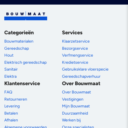
Categorieën
Services
Bouwmaterialen
Klaarzetservice
Gereedschap
Bezorgservice
Hout
Verfmengservice
Elektrisch gereedschap
Kredietservice
Sanitair
Gebruiksklare vloerspecie
Elektra
Gereedschapverhuur
Klantenservice
Over Bouwmaat
FAQ
Over Bouwmaat
Retourneren
Vestigingen
Levering
Mijn Bouwmaat
Betalen
Duurzaamheid
Afhalen
Werken bij
Algemene voorwaarden
Onze specialisten