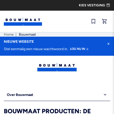
Ga
KIES VESTIGING
naar
de
inhoud
Snel best
Home
|
Bouwmaat
NIEUWE WEBSITE
×
Stel eenmalig een nieuw wachtwoord in.
LOG NU IN
Over Bouwmaat
BOUWMAAT PRODUCTEN: DE