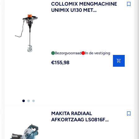
COLLOMIX MENGMACHINE
UNIMIX U130 MET
MENGSTAAF
Bezorgvoorraad
In de vestiging
Reguliere
€155,98
prijs
MAKITA RADIAAL
AFKORTZAAG LS0816F
216MM 230V