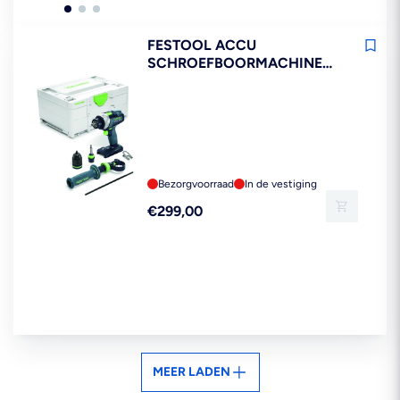
FESTOOL ACCU
SCHROEFBOORMACHINE
TDC 18/4 I-BASIC
Bezorgvoorraad
In de vestiging
Reguliere
€299,00
prijs
MEER LADEN