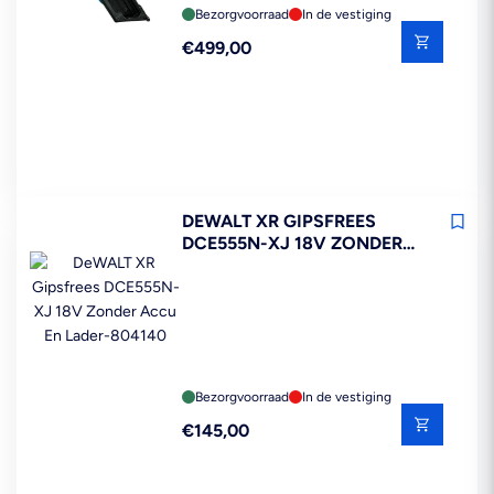
Bezorgvoorraad
In de vestiging
Reguliere
€499,00
prijs
DEWALT XR GIPSFREES
DCE555N-XJ 18V ZONDER
ACCU EN LADER
Bezorgvoorraad
In de vestiging
Reguliere
€145,00
prijs