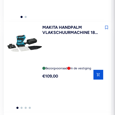
MAKITA HANDPALM
VLAKSCHUURMACHINE 18V
DBO480Z ZONDER ACCU'S
EN LADER
Bezorgvoorraad
In de vestiging
Reguliere
€109,00
prijs