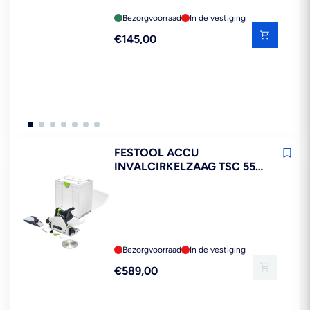
Bezorgvoorraad
In de vestiging
Reguliere
€145,00
prijs
FESTOOL ACCU
INVALCIRKELZAAG TSC 55
KEB-BASIC
Bezorgvoorraad
In de vestiging
Reguliere
€589,00
prijs