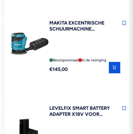
MAKITA EXCENTRISCHE
SCHUURMACHINE
DBO180ZJ 18V
Bezorgvoorraad
In de vestiging
Reguliere
€145,00
prijs
LEVELFIX SMART BATTERY
ADAPTER X18V VOOR
MILWAUKEE