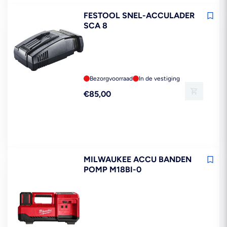
FESTOOL SNEL-ACCULADER
SCA 8
Bezorgvoorraad
In de vestiging
Reguliere
€85,00
prijs
MILWAUKEE ACCU BANDEN
POMP M18BI-0