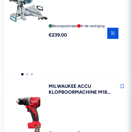
Bezorgvoorraad
In de vestiging
Reguliere
€239,00
prijs
MILWAUKEE ACCU
KLOPBOORMACHINE M18
BLPDRC-0X