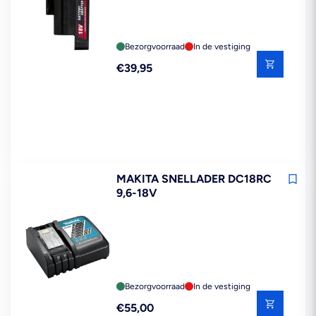
Bezorgvoorraad
In de vestiging
Reguliere
€39,95
prijs
MAKITA SNELLADER DC18RC
9,6-18V
Bezorgvoorraad
In de vestiging
Reguliere
€55,00