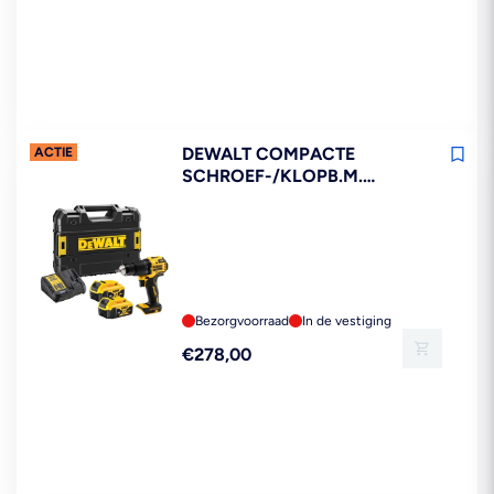
prijs
DEWALT COMPACTE
ACTIE
SCHROEF-/KLOPB.M.
DCD709M2T-QW 18V XR
BRUSHLESS 2X4.0AH IN
TSTAK
Bezorgvoorraad
In de vestiging
Reguliere
€278,00
prijs