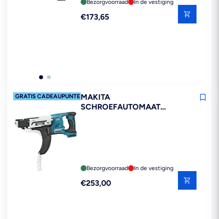
Bezorgvoorraad
In de vestiging
Reguliere
€173,65
prijs
MAKITA
GRATIS CADEAUPUNTEN*
SCHROEFAUTOMAAT
DFR550ZJ 18V
Bezorgvoorraad
In de vestiging
Reguliere
€253,00
prijs