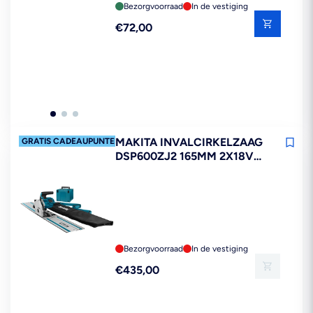
Bezorgvoorraad
In de vestiging
Reguliere
€72,00
prijs
MAKITA INVALCIRKELZAAG
GRATIS CADEAUPUNTEN*
DSP600ZJ2 165MM 2X18V
MET 1 GELEIDERAIL EN TAS
Bezorgvoorraad
In de vestiging
Reguliere
€435,00
prijs