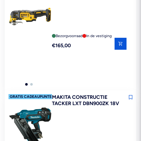
Bezorgvoorraad
In de vestiging
Reguliere
€165,00
prijs
MAKITA CONSTRUCTIE
GRATIS CADEAUPUNTEN*
TACKER LXT DBN900ZK 18V