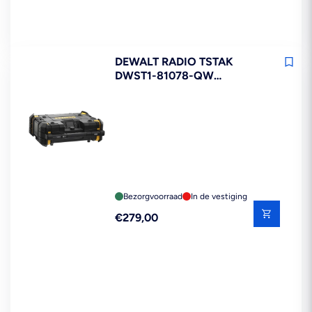
DEWALT RADIO TSTAK
DWST1-81078-QW
LAADFUNCTIE DAB+
Bezorgvoorraad
In de vestiging
Reguliere
€279,00
prijs