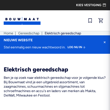
Ga
KIES VESTIGING
naar
de
inhoud
Snel best
Home
|
Gereedschap
|
Elektrisch gereedschap
NIEUWE WEBSITE
×
Stel eenmalig een nieuw wachtwoord in.
LOG NU IN
Elektrisch gereedschap
Ben je op zoek naar elektrisch gereedschap voor je volgende klus?
Bij Bouwmaat vind je een uitgebreid assortiment, van
zaagmachines, schuurmachines en slijpmachines tot
schroefmachines en accu's en laders van merken als Makita,
DeWalt, Milwaukee en Festool.