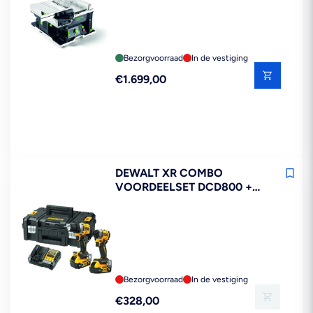
Bezorgvoorraad
In de vestiging
Reguliere
€1.699,00
prijs
DEWALT XR COMBO
VOORDEELSET DCD800 +
DCF850 - 2X 5AH 18V IN
TSTAK
Bezorgvoorraad
In de vestiging
Reguliere
€328,00