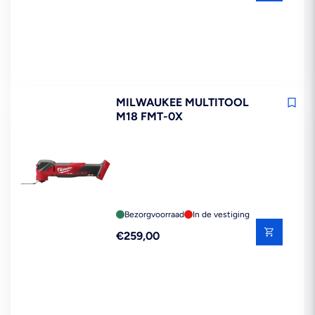
prijs
MILWAUKEE MULTITOOL
M18 FMT-0X
Bezorgvoorraad
In de vestiging
Reguliere
€259,00
prijs