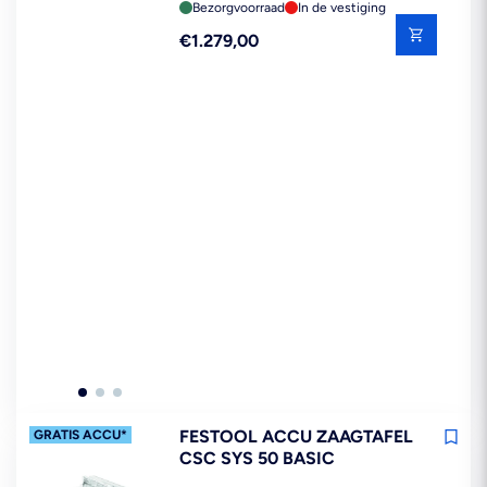
Bezorgvoorraad
In de vestiging
Reguliere
€1.279,00
prijs
FESTOOL ACCU ZAAGTAFEL
GRATIS ACCU*
CSC SYS 50 BASIC