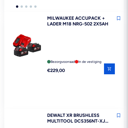
MILWAUKEE ACCUPACK +
LADER M18 NRG-502 2X5AH
Bezorgvoorraad
In de vestiging
Reguliere
€229,00
prijs
DEWALT XR BRUSHLESS
MULTITOOL DCS356NT-XJ
18V IN TSTAK KOFFER