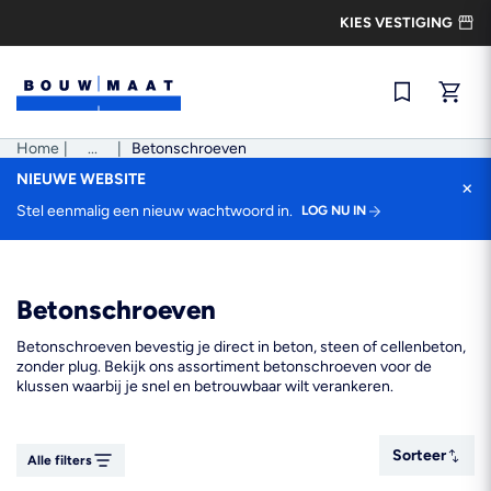
Ga
KIES VESTIGING
naar
de
inhoud
Snel best
Home
|
Pad
...
|
Betonschroeven
tonen
NIEUWE WEBSITE
×
Stel eenmalig een nieuw wachtwoord in.
LOG NU IN
Betonschroeven
Betonschroeven bevestig je direct in beton, steen of cellenbeton,
zonder plug. Bekijk ons assortiment betonschroeven voor de
klussen waarbij je snel en betrouwbaar wilt verankeren.
Sorteer
Sorteer
Alle filters