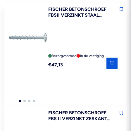
FISCHER BETONSCHROEF
FBSII VERZINKT STAAL
BOLKOP 6X40/5 DEELDRAAD
T30 100ST
Bezorgvoorraad
In de vestiging
Reguliere
€47,13
prijs
FISCHER BETONSCHROEF
FBS II VERZINKT ZESKANT
DEELDRAAD T40