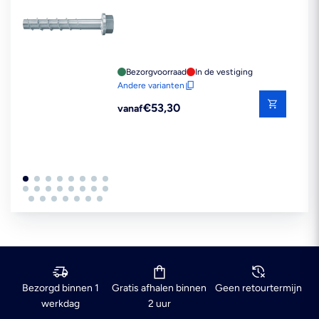
Bezorgvoorraad
In de vestiging
Andere varianten
Reguliere
€53,30
vanaf
prijs
Bezorgd binnen 1
Gratis afhalen binnen
Geen retourtermijn
werkdag
2 uur