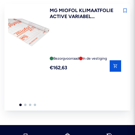
MG MIOFOL KLIMAATFOLIE
ACTIVE VARIABEL
DAMPREMMEND DAK EN
WAND 1,5X30M 45M2
Bezorgvoorraad
In de vestiging
Reguliere
€162,63
prijs