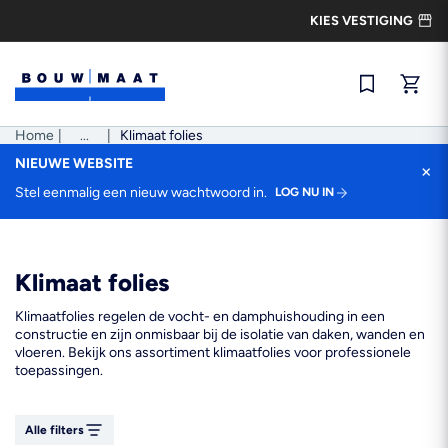
Ga
KIES VESTIGING
naar
de
inhoud
Snel best
Home
|
Pad
...
|
Klimaat folies
tonen
NIEUWE WEBSITE
×
Stel eenmalig een nieuw wachtwoord in.
LOG NU IN
Klimaat folies
Klimaatfolies regelen de vocht- en damphuishouding in een
constructie en zijn onmisbaar bij de isolatie van daken, wanden en
vloeren. Bekijk ons assortiment klimaatfolies voor professionele
toepassingen.
Alle filters