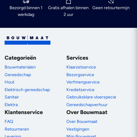
Bezorgd binnen 1
Gratis afhalen binnen
Geen retourtermijn
werkdag
2 uur
Categorieën
Services
Bouwmaterialen
Klaarzetservice
Gereedschap
Bezorgservice
Hout
Verfmengservice
Elektrisch gereedschap
Kredietservice
Sanitair
Gebruiksklare vloerspecie
Elektra
Gereedschapverhuur
Klantenservice
Over Bouwmaat
FAQ
Over Bouwmaat
Retourneren
Vestigingen
Levering
Mijn Bouwmaat