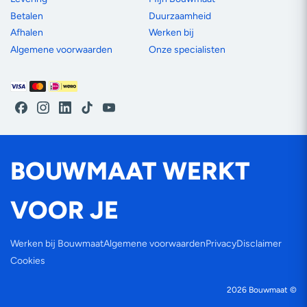
Betalen
Duurzaamheid
Afhalen
Werken bij
Algemene voorwaarden
Onze specialisten
Betaalmethoden
Facebook
Instagram
LinkedIn
TikTok
YouTube
BOUWMAAT WERKT
VOOR JE
Werken bij Bouwmaat
Algemene voorwaarden
Privacy
Disclaimer
Cookies
2026
Bouwmaat
©