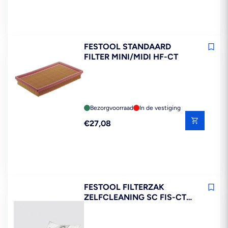
FESTOOL STANDAARD
FILTER MINI/MIDI HF-CT
Bezorgvoorraad
In de vestiging
Reguliere
€27,08
prijs
FESTOOL FILTERZAK
ZELFCLEANING SC FIS-CT
26/5 5ST