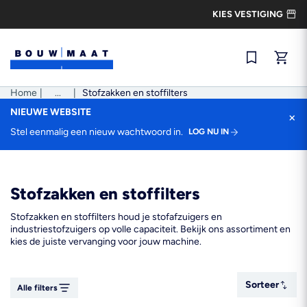
Ga
KIES VESTIGING
naar
de
inhoud
Snel best
Home
|
Pad
...
|
Stofzakken en stoffilters
tonen
NIEUWE WEBSITE
×
Stel eenmalig een nieuw wachtwoord in.
LOG NU IN
Stofzakken en stoffilters
Stofzakken en stoffilters houd je stofafzuigers en
industriestofzuigers op volle capaciteit. Bekijk ons assortiment en
kies de juiste vervanging voor jouw machine.
Sorteer
Sorteer
Alle filters