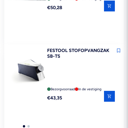
Reguliere
€50,28
prijs
FESTOOL STOFOPVANGZAK
SB-TS
Bezorgvoorraad
In de vestiging
Reguliere
€43,35
prijs