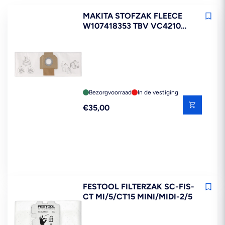
MAKITA STOFZAK FLEECE
W107418353 TBV VC4210
5ST
Bezorgvoorraad
In de vestiging
Reguliere
€35,00
prijs
FESTOOL FILTERZAK SC-FIS-
CT MI/5/CT15 MINI/MIDI-2/5