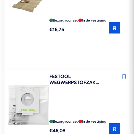
Bezorgvoorraad
In de vestiging
Reguliere
€16,75
prijs
FESTOOL
WEGWERPSTOFZAK
PLASTIC FOLIE ENS-CT 26
AC/5 5ST
Bezorgvoorraad
In de vestiging
Reguliere
€46,08