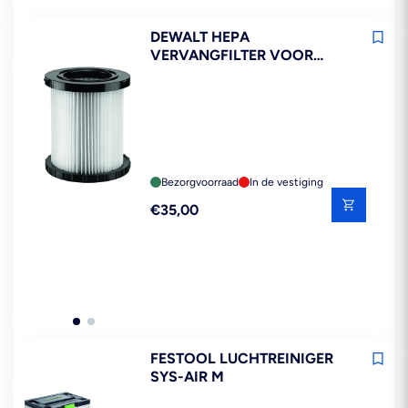
DEWALT HEPA
VERVANGFILTER VOOR
DCV582
Bezorgvoorraad
In de vestiging
Reguliere
€35,00
prijs
FESTOOL LUCHTREINIGER
SYS-AIR M