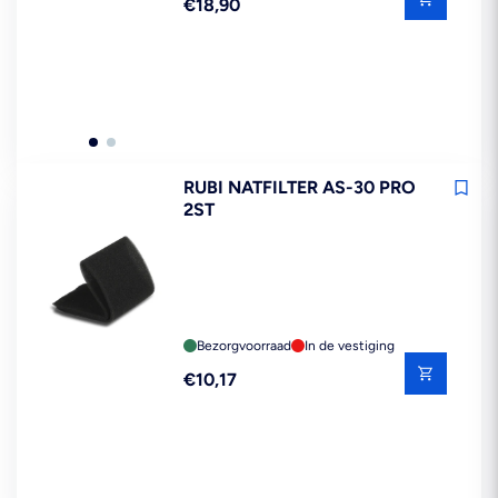
Reguliere
€18,90
prijs
RUBI NATFILTER AS-30 PRO
2ST
Bezorgvoorraad
In de vestiging
Reguliere
€10,17
prijs