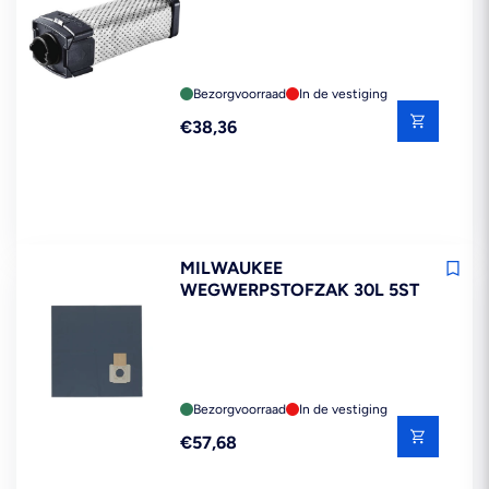
RTS/DTS/ETS
Bezorgvoorraad
In de vestiging
Reguliere
€38,36
prijs
MILWAUKEE
WEGWERPSTOFZAK 30L 5ST
Bezorgvoorraad
In de vestiging
Reguliere
€57,68
prijs