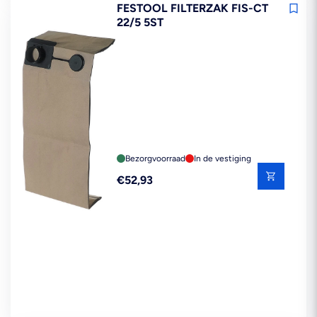
FESTOOL FILTERZAK FIS-CT
22/5 5ST
Bezorgvoorraad
In de vestiging
Reguliere
€52,93
prijs