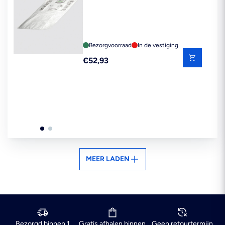
Bezorgvoorraad
In de vestiging
Reguliere
€52,93
prijs
MEER LADEN
Bezorgd binnen 1
Gratis afhalen binnen
Geen retourtermijn