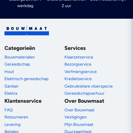
werkdag
2 uur
Categorieën
Services
Bouwmaterialen
Klaarzetservice
Gereedschap
Bezorgservice
Hout
Verfmengservice
Elektrisch gereedschap
Kredietservice
Sanitair
Gebruiksklare vloerspecie
Elektra
Gereedschapverhuur
Klantenservice
Over Bouwmaat
FAQ
Over Bouwmaat
Retourneren
Vestigingen
Levering
Mijn Bouwmaat
Betalen
Duurzaamheid