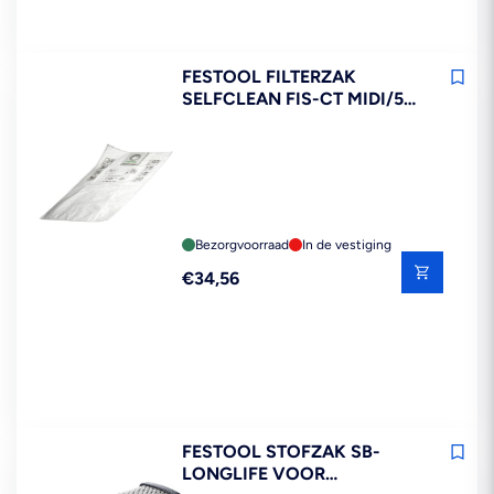
FESTOOL FILTERZAK
SELFCLEAN FIS-CT MIDI/5
5ST
Bezorgvoorraad
In de vestiging
Reguliere
€34,56
prijs
FESTOOL STOFZAK SB-
LONGLIFE VOOR