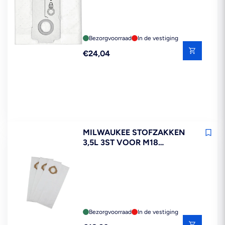
Bezorgvoorraad
In de vestiging
Reguliere
€24,04
prijs
MILWAUKEE STOFZAKKEN
3,5L 3ST VOOR M18
FPOVCL-0 ACCU-
STOFZUIGER
Bezorgvoorraad
In de vestiging