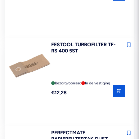
prijs
FESTOOL TURBOFILTER TF-
RS 400 5ST
Bezorgvoorraad
In de vestiging
Reguliere
€12,28
prijs
PERFECTMATE
PAPIERFILTERZAK DUST