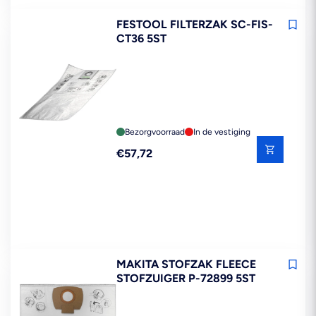
FESTOOL FILTERZAK SC-FIS-
CT36 5ST
Bezorgvoorraad
In de vestiging
Reguliere
€57,72
prijs
MAKITA STOFZAK FLEECE
STOFZUIGER P-72899 5ST