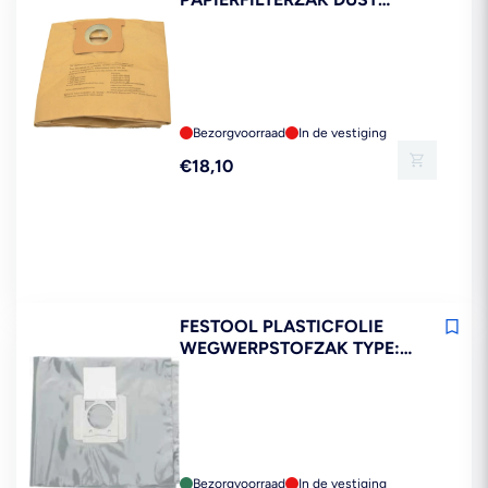
SAFE 20/30 LITER, 5 STUKS
Bezorgvoorraad
In de vestiging
Reguliere
€18,10
prijs
FESTOOL PLASTICFOLIE
WEGWERPSTOFZAK TYPE:
ENS-CT 36 AC/5, 5 STUKS
Bezorgvoorraad
In de vestiging