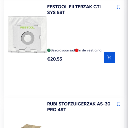
FESTOOL FILTERZAK CTL
SYS 5ST
Bezorgvoorraad
In de vestiging
Reguliere
€20,55
prijs
RUBI STOFZUIGERZAK AS-30
PRO 4ST