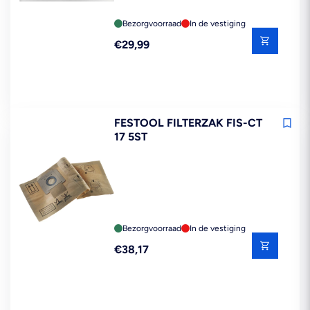
Bezorgvoorraad
In de vestiging
Reguliere
€29,99
prijs
FESTOOL FILTERZAK FIS-CT
17 5ST
Bezorgvoorraad
In de vestiging
Reguliere
€38,17
prijs