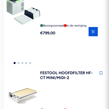
Bezorgvoorraad
In de vestiging
Reguliere
€799,00
prijs
FESTOOL HOOFDFILTER HF-
CT MINI/MIDI-2