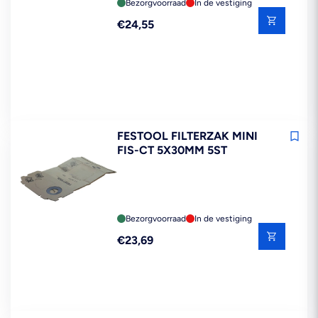
Bezorgvoorraad
In de vestiging
Reguliere
€24,55
prijs
FESTOOL FILTERZAK MINI
FIS-CT 5X30MM 5ST
Bezorgvoorraad
In de vestiging
Reguliere
€23,69
prijs