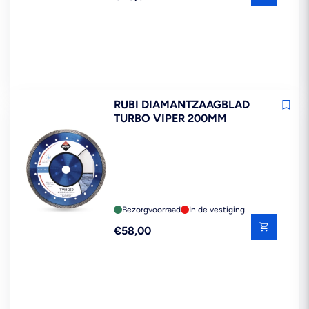
prijs
RUBI DIAMANTZAAGBLAD
TURBO VIPER 200MM
Bezorgvoorraad
In de vestiging
Reguliere
€58,00
prijs