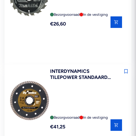
Bezorgvoorraad
In de vestiging
Reguliere
€26,60
prijs
INTERDYNAMICS
TILEPOWER STANDAARD
DIAMANTZAAGBLAD TEGELS
125MM
Bezorgvoorraad
In de vestiging
Reguliere
€41,25
prijs