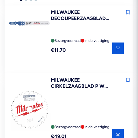
MILWAUKEE
DECOUPEERZAAGBLAD
T123XF 5ST
Bezorgvoorraad
In de vestiging
Reguliere
€11,70
prijs
MILWAUKEE
CIRKELZAAGBLAD P W
24ATB 190X30X1,6MM
Bezorgvoorraad
In de vestiging
Reguliere
€49,01