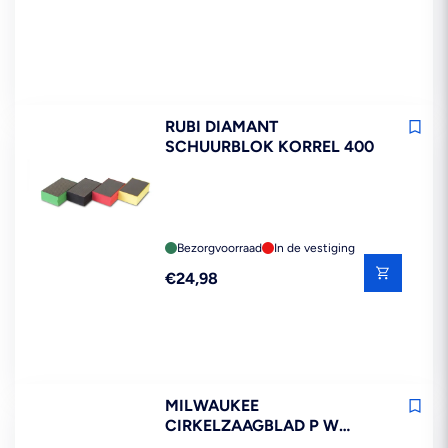
RUBI DIAMANT
SCHUURBLOK KORREL 400
Bezorgvoorraad
In de vestiging
Reguliere
€24,98
prijs
MILWAUKEE
CIRKELZAAGBLAD P W
40ATB 165X20X1,6MM