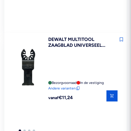
DEWALT MULTITOOL
ZAAGBLAD UNIVERSEEL
VOOR HOUT MET NAGEL
Bezorgvoorraad
In de vestiging
Andere varianten
Reguliere
€11,24
vanaf
prijs