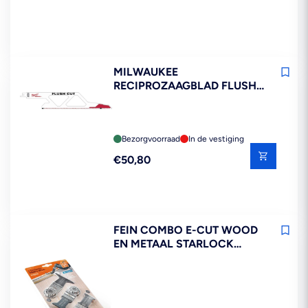
MILWAUKEE
RECIPROZAAGBLAD FLUSH
CUT 300/5MM
Bezorgvoorraad
In de vestiging
Reguliere
€50,80
prijs
FEIN COMBO E-CUT WOOD
EN METAAL STARLOCK
3DELIG