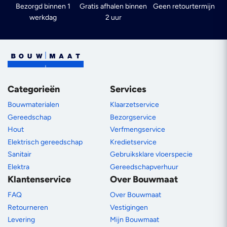
Bezorgd binnen 1
Gratis afhalen binnen
Geen retourtermijn
werkdag
2 uur
Categorieën
Services
Bouwmaterialen
Klaarzetservice
Gereedschap
Bezorgservice
Hout
Verfmengservice
Elektrisch gereedschap
Kredietservice
Sanitair
Gebruiksklare vloerspecie
Elektra
Gereedschapverhuur
Klantenservice
Over Bouwmaat
FAQ
Over Bouwmaat
Retourneren
Vestigingen
Levering
Mijn Bouwmaat