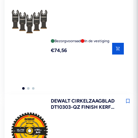
TITANIUM VOOR METAAL
5ST
Bezorgvoorraad
In de vestiging
Reguliere
€74,56
prijs
DEWALT CIRKELZAAGBLAD
DT10303-QZ FINISH KERF
1,65MM 184X16 40T