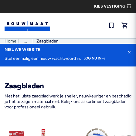
Ga
KIES VESTIGING
naar
de
inhoud
Snel best
Home
|
Pad
...
|
Zaagbladen
tonen
NIEUWE WEBSITE
×
Stel eenmalig een nieuw wachtwoord in.
LOG NU IN
Zaagbladen
Met het juiste zaagblad werk je sneller, nauwkeuriger en beschadig
je het te zagen materiaal niet. Bekijk ons assortiment zaagbladen
voor professioneel gebruik.