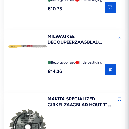
Reguliere
€10,75
prijs
MILWAUKEE
DECOUPEERZAAGBLAD
VOOR BOCHTEN 5ST
Bezorgvoorraad
In de vestiging
Reguliere
€14,36
prijs
MAKITA SPECIALIZED
CIRKELZAAGBLAD HOUT T16
HW136X20X1,5MM