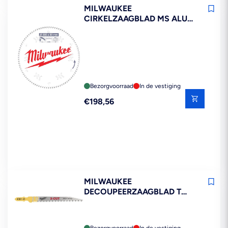
MILWAUKEE
CIRKELZAAGBLAD MS ALU
96ATB 305X30X3,0MM
Bezorgvoorraad
In de vestiging
Reguliere
€198,56
prijs
MILWAUKEE
DECOUPEERZAAGBLAD T
234 X 5ST
Bezorgvoorraad
In de vestiging