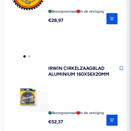
Bezorgvoorraad
In de vestiging
Reguliere
€28,97
prijs
IRWIN CIRKELZAAGBLAD
ALUMINIUM 160X56X20MM
Bezorgvoorraad
In de vestiging
Reguliere
€52,37
prijs