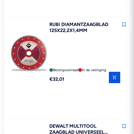
RUBI DIAMANTZAAGBLAD
125X22,2X1,4MM
Bezorgvoorraad
In de vestiging
Reguliere
€32,01
prijs
DEWALT MULTITOOL
ZAAGBLAD UNIVERSEEL