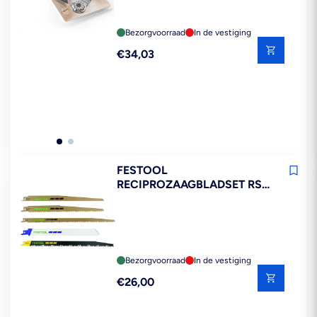
Bezorgvoorraad
In de vestiging
Reguliere
€34,03
prijs
FESTOOL
RECIPROZAAGBLADSET RS-
SORT/5 5-DELIG
Bezorgvoorraad
In de vestiging
Reguliere
€26,00
prijs