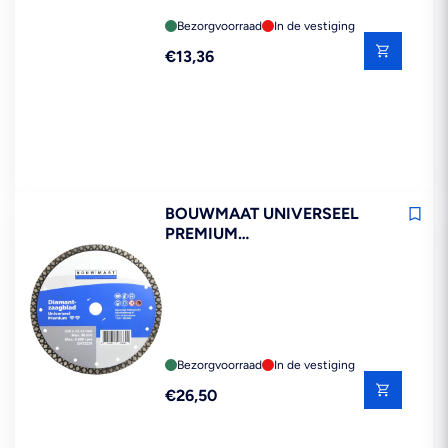
Bezorgvoorraad
In de vestiging
Reguliere
€13,36
prijs
BOUWMAAT UNIVERSEEL
PREMIUM
DIAMANTZAAGBLAD 230MM
Bezorgvoorraad
In de vestiging
Reguliere
€26,50
prijs