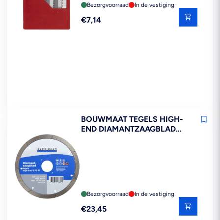
Bezorgvoorraad
In de vestiging
Reguliere
€7,14
prijs
BOUWMAAT TEGELS HIGH-
END DIAMANTZAAGBLAD
125MM
Bezorgvoorraad
In de vestiging
Reguliere
€23,45
prijs