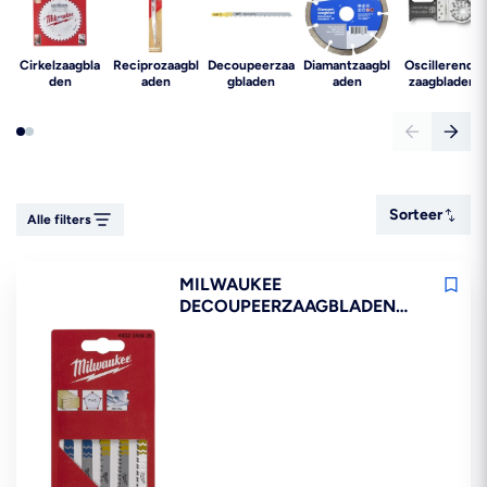
Cirkelzaagbla
Reciprozaagbl
Decoupeerzaa
Diamantzaagbl
Oscillerende
den
aden
gbladen
aden
zaagbladen
Sorteer
Sorteer
Alle filters
MILWAUKEE
DECOUPEERZAAGBLADEN
T144D VOOR HOUT 5ST