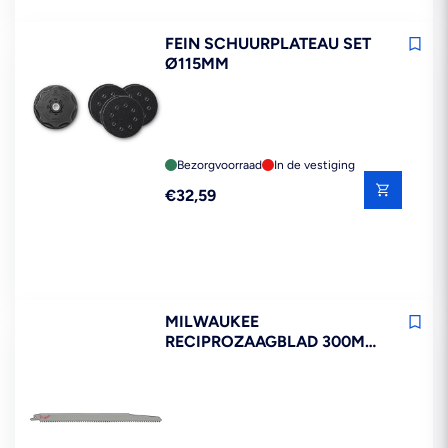
FEIN SCHUURPLATEAU SET
Ø115MM
Bezorgvoorraad
In de vestiging
Reguliere
€32,59
prijs
MILWAUKEE
RECIPROZAAGBLAD 300MM
6-TPI 3ST