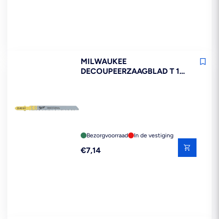
MILWAUKEE
DECOUPEERZAAGBLAD T 101
B 5ST
Bezorgvoorraad
In de vestiging
Reguliere
€7,14
prijs