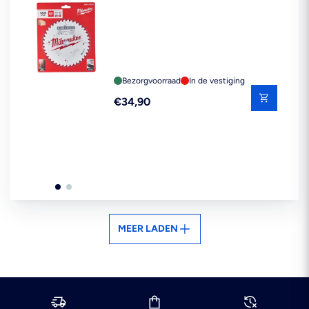
Bezorgvoorraad
In de vestiging
Reguliere
€34,90
prijs
MEER LADEN