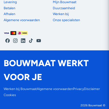
Levering
Mijn Bouwmaat
Betalen
Duurzaamheid
Afhalen
Werken bij
Algemene voorwaarden
Onze specialisten
Betaalmethoden
Facebook
Instagram
LinkedIn
TikTok
YouTube
BOUWMAAT WERKT
VOOR JE
Werken bij Bouwmaat
Algemene voorwaarden
Privacy
Disclaimer
Cookies
2026
Bouwmaat
©