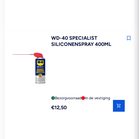
WD-40 SPECIALIST
SILICONENSPRAY 400ML
Bezorgvoorraad
In de vestiging
Reguliere
€12,50
prijs