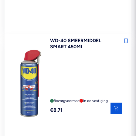
WD-40 SMEERMIDDEL
SMART 450ML
Bezorgvoorraad
In de vestiging
Reguliere
€8,71
prijs