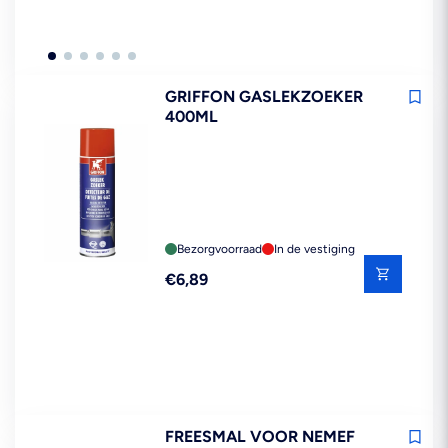
GRIFFON GASLEKZOEKER
400ML
Bezorgvoorraad
In de vestiging
Reguliere
€6,89
prijs
FREESMAL VOOR NEMEF