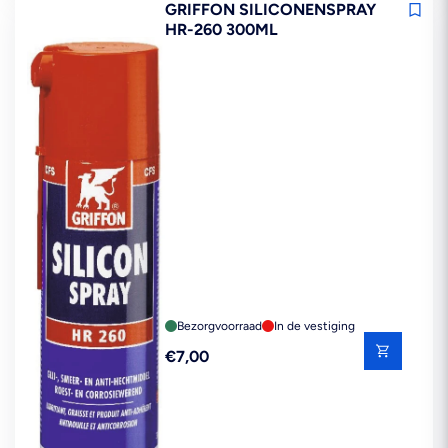
GRIFFON SILICONENSPRAY
HR-260 300ML
Bezorgvoorraad
In de vestiging
Reguliere
€7,00
prijs