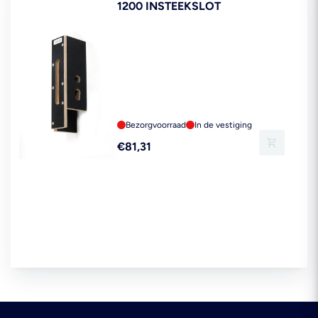
1200 INSTEEKSLOT
Bezorgvoorraad
In de vestiging
Reguliere
€81,31
prijs