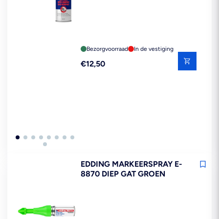
Bezorgvoorraad
In de vestiging
Reguliere
€12,50
prijs
EDDING MARKEERSPRAY E-
8870 DIEP GAT GROEN