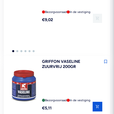
Bezorgvoorraad
In de vestiging
Reguliere
€9,02
prijs
GRIFFON VASELINE
ZUURVRIJ 200GR
Bezorgvoorraad
In de vestiging
Reguliere
€5,11
prijs