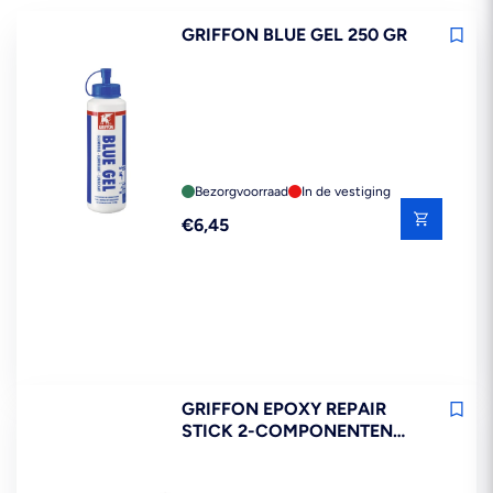
GRIFFON BLUE GEL 250 GR
Bezorgvoorraad
In de vestiging
Reguliere
€6,45
prijs
GRIFFON EPOXY REPAIR
STICK 2-COMPONENTEN
KNEEDMASSA 114GR