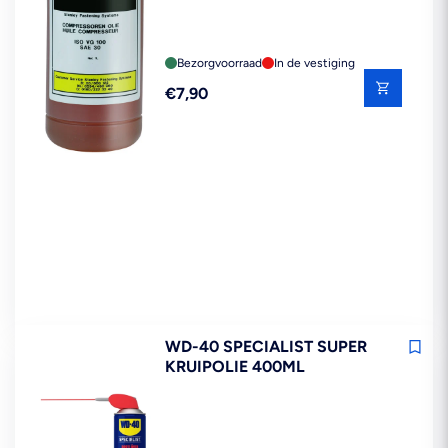
Bezorgvoorraad
In de vestiging
Reguliere
€7,90
prijs
WD-40 SPECIALIST SUPER
KRUIPOLIE 400ML