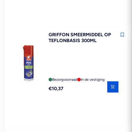
GRIFFON SMEERMIDDEL OP
TEFLONBASIS 300ML
Bezorgvoorraad
In de vestiging
Reguliere
€10,37
prijs