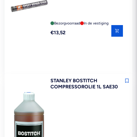
Bezorgvoorraad
In de vestiging
Reguliere
€13,52
prijs
STANLEY BOSTITCH
COMPRESSOROLIE 1L SAE30