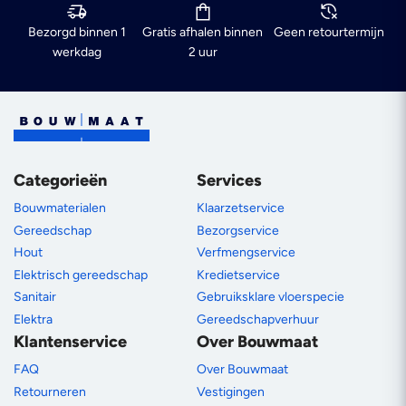
Bezorgd binnen 1
Gratis afhalen binnen
Geen retourtermijn
werkdag
2 uur
Categorieën
Services
Bouwmaterialen
Klaarzetservice
Gereedschap
Bezorgservice
Hout
Verfmengservice
Elektrisch gereedschap
Kredietservice
Sanitair
Gebruiksklare vloerspecie
Elektra
Gereedschapverhuur
Klantenservice
Over Bouwmaat
FAQ
Over Bouwmaat
Retourneren
Vestigingen