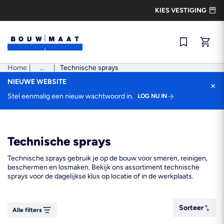
Ga
KIES VESTIGING
naar
de
inhoud
Snel best
Home
|
Pad
...
|
Technische sprays
tonen
NIEUWE WEBSITE
×
Stel eenmalig een nieuw wachtwoord in.
LOG NU IN
Technische sprays
Technische sprays gebruik je op de bouw voor smeren, reinigen,
beschermen en losmaken. Bekijk ons assortiment technische
sprays voor de dagelijkse klus op locatie of in de werkplaats.
Sorteer
Sorteer
Alle filters