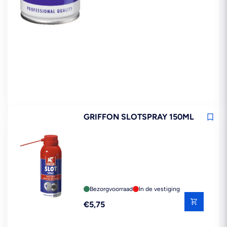
GRIFFON SLOTSPRAY 150ML
Bezorgvoorraad
In de vestiging
Reguliere
€5,75
prijs