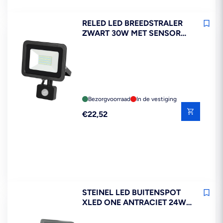
RELED LED BREEDSTRALER
ZWART 30W MET SENSOR
IP54
Bezorgvoorraad
In de vestiging
Reguliere
€22,52
prijs
STEINEL LED BUITENSPOT
XLED ONE ANTRACIET 24W
MET SENSOR IP44