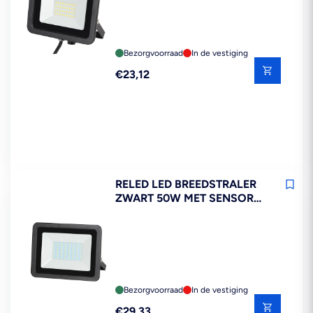
Bezorgvoorraad
In de vestiging
Reguliere
€23,12
prijs
RELED LED BREEDSTRALER
ZWART 50W MET SENSOR
IP54
Bezorgvoorraad
In de vestiging
Reguliere
€29,33