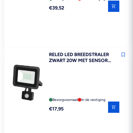
Reguliere
€39,52
prijs
RELED LED BREEDSTRALER
ZWART 20W MET SENSOR
IP54
Bezorgvoorraad
In de vestiging
Reguliere
€17,95
prijs