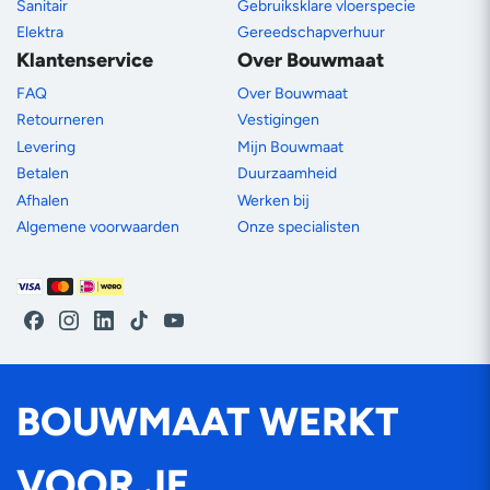
Sanitair
Gebruiksklare vloerspecie
Elektra
Gereedschapverhuur
Klantenservice
Over Bouwmaat
FAQ
Over Bouwmaat
Retourneren
Vestigingen
Levering
Mijn Bouwmaat
Betalen
Duurzaamheid
Afhalen
Werken bij
Algemene voorwaarden
Onze specialisten
Betaalmethoden
Facebook
Instagram
LinkedIn
TikTok
YouTube
BOUWMAAT WERKT
VOOR JE