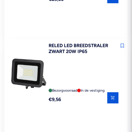
prijs
RELED LED BREEDSTRALER
ZWART 20W IP65
Bezorgvoorraad
In de vestiging
Reguliere
€9,56
prijs