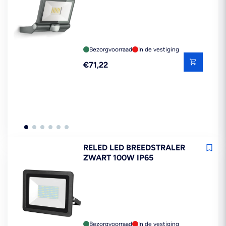
Bezorgvoorraad
In de vestiging
Reguliere
€71,22
prijs
RELED LED BREEDSTRALER
ZWART 100W IP65
Bezorgvoorraad
In de vestiging