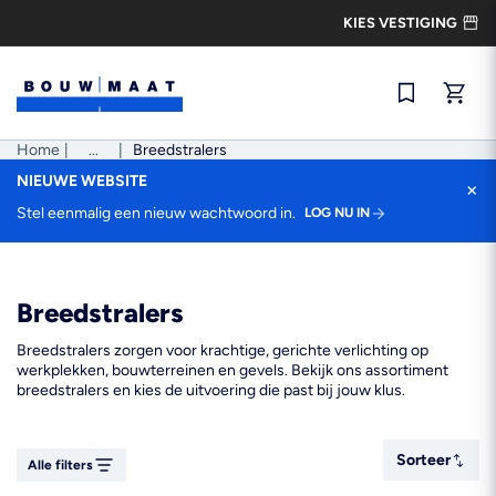
Ga
KIES VESTIGING
naar
de
inhoud
Snel best
Home
|
Pad
...
|
Breedstralers
tonen
NIEUWE WEBSITE
×
Stel eenmalig een nieuw wachtwoord in.
LOG NU IN
Breedstralers
Breedstralers zorgen voor krachtige, gerichte verlichting op
werkplekken, bouwterreinen en gevels. Bekijk ons assortiment
breedstralers en kies de uitvoering die past bij jouw klus.
Sorteer
Sorteer
Alle filters