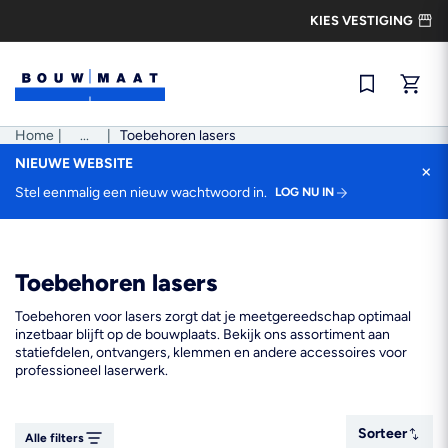
Ga
KIES VESTIGING
naar
de
inhoud
Snel best
Home
|
Pad
...
|
Toebehoren lasers
tonen
NIEUWE WEBSITE
×
Stel eenmalig een nieuw wachtwoord in.
LOG NU IN
Toebehoren lasers
Toebehoren voor lasers zorgt dat je meetgereedschap optimaal
inzetbaar blijft op de bouwplaats. Bekijk ons assortiment aan
statiefdelen, ontvangers, klemmen en andere accessoires voor
professioneel laserwerk.
Sorteer
Sorteer
Alle filters