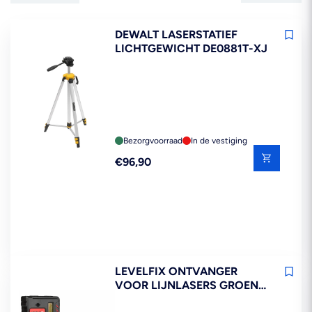
DEWALT LASERSTATIEF
LICHTGEWICHT DE0881T-XJ
Bezorgvoorraad
In de vestiging
Reguliere
€96,90
prijs
LEVELFIX ONTVANGER
VOOR LIJNLASERS GROEN
EN ROOD LLD200GR