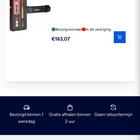
Bezorgvoorraad
In de vestiging
Reguliere
€163,07
prijs
Bezorgd binnen 1
Gratis afhalen binnen
Geen retourtermijn
werkdag
2 uur