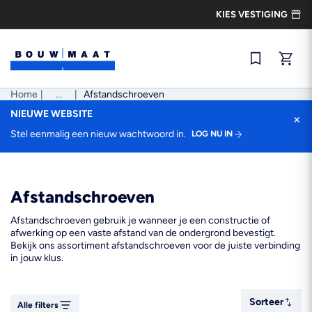
Ga
KIES VESTIGING
naar
de
inhoud
Snel best
Home
|
Pad
...
|
Afstandschroeven
tonen
NIEUWE WEBSITE
×
Stel eenmalig een nieuw wachtwoord in.
LOG NU IN
Afstandschroeven
Afstandschroeven gebruik je wanneer je een constructie of
afwerking op een vaste afstand van de ondergrond bevestigt.
Bekijk ons assortiment afstandschroeven voor de juiste verbinding
in jouw klus.
Sorteer
Sorteer
Alle filters