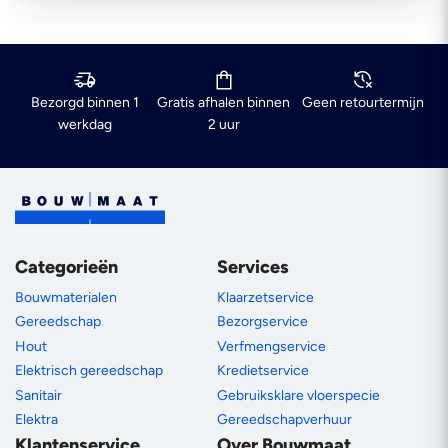
Bezorgd binnen 1
Gratis afhalen binnen
Geen retourtermijn
werkdag
2 uur
Categorieën
Services
Bouwmaterialen
Klaarzetservice
Gereedschap
Bezorgservice
Hout
Verfmengservice
Elektrisch gereedschap
Kredietservice
Sanitair
Gebruiksklare vloerspecie
Elektra
Gereedschapverhuur
Klantenservice
Over Bouwmaat