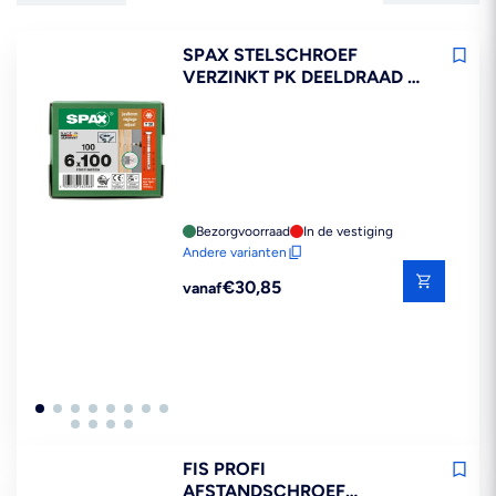
SPAX STELSCHROEF
VERZINKT PK DEELDRAAD T-
STAR PLUS T30 100ST
Bezorgvoorraad
In de vestiging
Andere varianten
Reguliere
€30,85
vanaf
prijs
FIS PROFI
AFSTANDSCHROEF