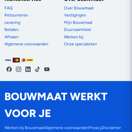
FAQ
Over Bouwmaat
Retourneren
Vestigingen
Levering
Mijn Bouwmaat
Betalen
Duurzaamheid
Afhalen
Werken bij
Algemene voorwaarden
Onze specialisten
Betaalmethoden
Facebook
Instagram
LinkedIn
TikTok
YouTube
BOUWMAAT WERKT
VOOR JE
Werken bij Bouwmaat
Algemene voorwaarden
Privacy
Disclaimer