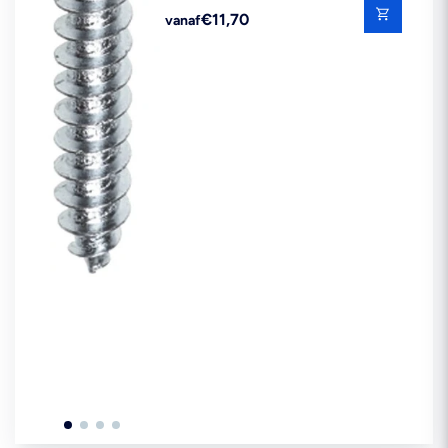
Reguliere
€11,70
vanaf
prijs