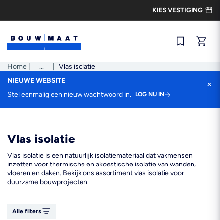
Ga
KIES VESTIGING
naar
de
inhoud
Snel best
Home
|
Pad
...
|
Vlas isolatie
tonen
NIEUWE WEBSITE
×
Stel eenmalig een nieuw wachtwoord in.
LOG NU IN
Vlas isolatie
Vlas isolatie is een natuurlijk isolatiemateriaal dat vakmensen
inzetten voor thermische en akoestische isolatie van wanden,
vloeren en daken. Bekijk ons assortiment vlas isolatie voor
duurzame bouwprojecten.
Alle filters