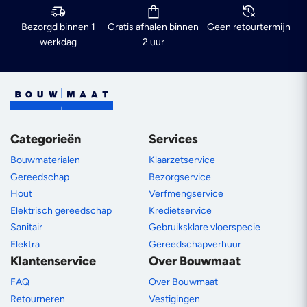
Bezorgd binnen 1
Gratis afhalen binnen
Geen retourtermijn
werkdag
2 uur
Categorieën
Services
Bouwmaterialen
Klaarzetservice
Gereedschap
Bezorgservice
Hout
Verfmengservice
Elektrisch gereedschap
Kredietservice
Sanitair
Gebruiksklare vloerspecie
Elektra
Gereedschapverhuur
Klantenservice
Over Bouwmaat
FAQ
Over Bouwmaat
Retourneren
Vestigingen