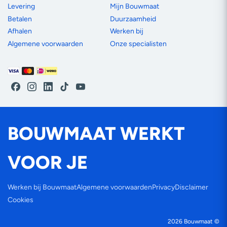
Levering
Mijn Bouwmaat
Betalen
Duurzaamheid
Afhalen
Werken bij
Algemene voorwaarden
Onze specialisten
Betaalmethoden
Facebook
Instagram
LinkedIn
TikTok
YouTube
BOUWMAAT WERKT
VOOR JE
Werken bij Bouwmaat
Algemene voorwaarden
Privacy
Disclaimer
Cookies
2026
Bouwmaat
©