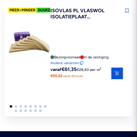
ISOVLAS PL VLASWOL
MEER=MINDER
DUURZAAM
ISOLATIEPLAAT
1200X600MM
Bezorgvoorraad
In de vestiging
Andere varianten
Reguliere
€61,35
2
vanaf
€28,40 per m
prijs
€55,22
vanaf 40 stuks