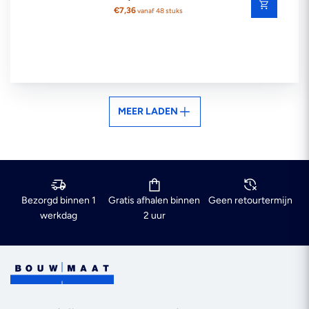
prijs
€7,36
vanaf 48 stuks
MEER LADEN
Bezorgd binnen 1
Gratis afhalen binnen
Geen retourtermijn
werkdag
2 uur