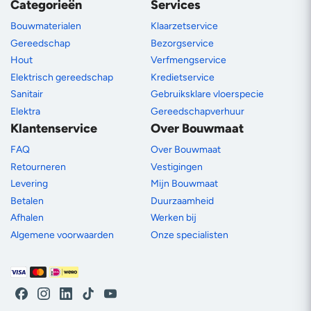
Categorieën
Services
Bouwmaterialen
Klaarzetservice
Gereedschap
Bezorgservice
Hout
Verfmengservice
Elektrisch gereedschap
Kredietservice
Sanitair
Gebruiksklare vloerspecie
Elektra
Gereedschapverhuur
Klantenservice
Over Bouwmaat
FAQ
Over Bouwmaat
Retourneren
Vestigingen
Levering
Mijn Bouwmaat
Betalen
Duurzaamheid
Afhalen
Werken bij
Algemene voorwaarden
Onze specialisten
Betaalmethoden
Facebook
Instagram
LinkedIn
TikTok
YouTube