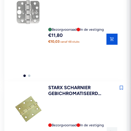
HOEK RVS 89X89MM SKG3
Bezorgvoorraad
In de vestiging
Reguliere
€11,80
prijs
€10,03
vanaf 48 stuks
STARX SCHARNIER
GEBICHROMATISEERD
90X90MM MET LOSSE PEN
12STUKS
Bezorgvoorraad
In de vestiging