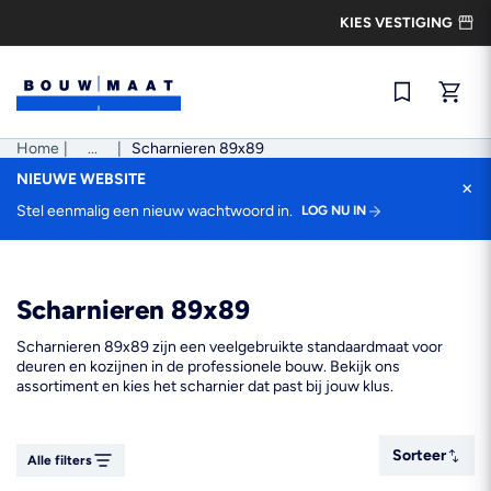
Ga
KIES VESTIGING
naar
de
inhoud
Snel best
Home
|
Pad
...
|
Scharnieren 89x89
tonen
NIEUWE WEBSITE
×
Stel eenmalig een nieuw wachtwoord in.
LOG NU IN
Scharnieren 89x89
Scharnieren 89x89 zijn een veelgebruikte standaardmaat voor
deuren en kozijnen in de professionele bouw. Bekijk ons
assortiment en kies het scharnier dat past bij jouw klus.
Sorteer
Sorteer
Alle filters