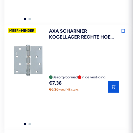
AXA SCHARNIER
MEER=MINDER
KOGELLAGER RECHTE HOEK
STAAL TOPCOAT 89X89MM
Bezorgvoorraad
In de vestiging
Reguliere
€7,36
prijs
€6,26
vanaf 48 stuks