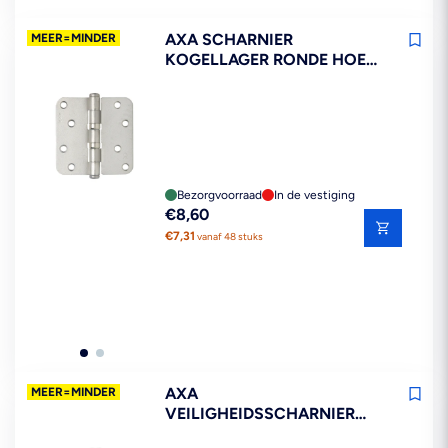
AXA SCHARNIER
MEER=MINDER
KOGELLAGER RONDE HOEK
RVS 89X89MM
Bezorgvoorraad
In de vestiging
Reguliere
€8,60
prijs
€7,31
vanaf 48 stuks
AXA
MEER=MINDER
VEILIGHEIDSSCHARNIER
SMART EASYFIX RONDE