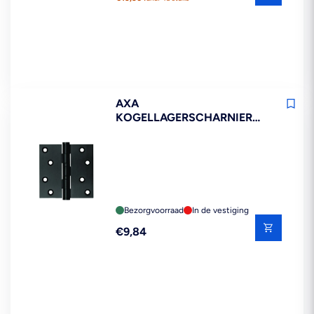
AXA
KOGELLAGERSCHARNIER
RECHT RVS ZWART
89X89X25MM
Bezorgvoorraad
In de vestiging
Reguliere
€9,84
prijs