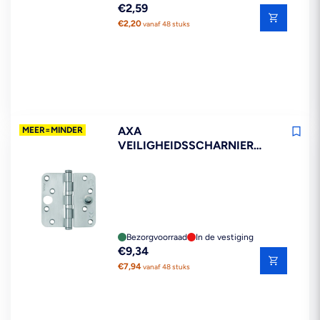
Reguliere
€2,59
prijs
€2,20
vanaf 48 stuks
AXA
MEER=MINDER
VEILIGHEIDSSCHARNIER
KOGELLAGER RONDE HOEK
RVS 89X89MM SKG3
Bezorgvoorraad
In de vestiging
Reguliere
€9,34
prijs
€7,94
vanaf 48 stuks