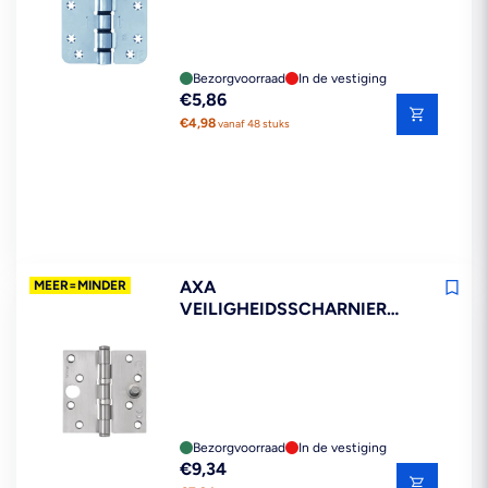
Bezorgvoorraad
In de vestiging
Reguliere
€5,86
prijs
€4,98
vanaf 48 stuks
AXA
MEER=MINDER
VEILIGHEIDSSCHARNIER
KOGELLAGER RECHTE HOEK
RVS 89X89MM SKG3
Bezorgvoorraad
In de vestiging
Reguliere
€9,34