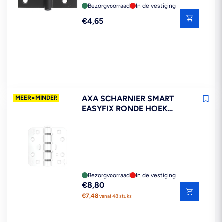
Bezorgvoorraad
In de vestiging
Reguliere
€4,65
prijs
AXA SCHARNIER SMART
MEER=MINDER
EASYFIX RONDE HOEK
STAAL WIT GELAKT
89X89MM
Bezorgvoorraad
In de vestiging
Reguliere
€8,80
prijs
€7,48
vanaf 48 stuks