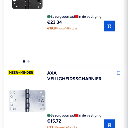
Bezorgvoorraad
In de vestiging
Reguliere
€23,34
prijs
€19,84
vanaf 48 stuks
AXA
MEER=MINDER
VEILIGHEIDSSCHARNIER
SMART EASYFIX RONDE
HOEK STAAL TOPCOAT
150X89MM SKG3
Bezorgvoorraad
In de vestiging
Reguliere
€15,72
prijs
€13,36
vanaf 48 stuks