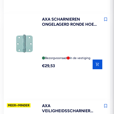
AXA SCHARNIEREN
ONGELAGERD RONDE HOEK
STAAL TOPCOAT 89X89MM
12ST
Bezorgvoorraad
In de vestiging
Reguliere
€29,53
prijs
AXA
MEER=MINDER
VEILIGHEIDSSCHARNIER