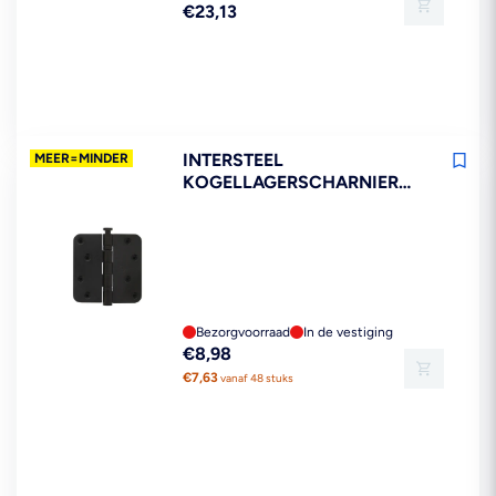
Reguliere
€23,13
prijs
INTERSTEEL
MEER=MINDER
KOGELLAGERSCHARNIER
AFGEROND 3,5INCH
89X89X2,5MM RVS ZWART
Bezorgvoorraad
In de vestiging
Reguliere
€8,98
prijs
€7,63
vanaf 48 stuks