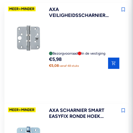
AXA
MEER=MINDER
VEILIGHEIDSSCHARNIER
KOGELLAGER RONDE HOEK
STAAL TOPCOAT 89X89MM
SKG3
Bezorgvoorraad
In de vestiging
Reguliere
€5,98
prijs
€5,08
vanaf 48 stuks
AXA SCHARNIER SMART
MEER=MINDER
EASYFIX RONDE HOEK
STAAL TOPCOAT 89X89MM