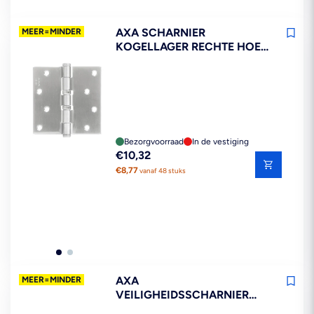
AXA SCHARNIER
MEER=MINDER
KOGELLAGER RECHTE HOEK
RVS 102X102MM
Bezorgvoorraad
In de vestiging
Reguliere
€10,32
prijs
€8,77
vanaf 48 stuks
AXA
MEER=MINDER
VEILIGHEIDSSCHARNIER
SMART EASYFIX RONDE