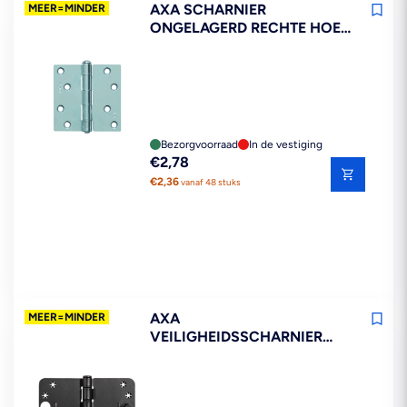
AXA SCHARNIER
MEER=MINDER
ONGELAGERD RECHTE HOEK
STAAL TOPCOAT 89X89MM
Bezorgvoorraad
In de vestiging
Reguliere
€2,78
prijs
€2,36
vanaf 48 stuks
AXA
MEER=MINDER
VEILIGHEIDSSCHARNIER
SMART EASYFIX RONDE
HOEK STAAL ZWART
150X89MM SKG3