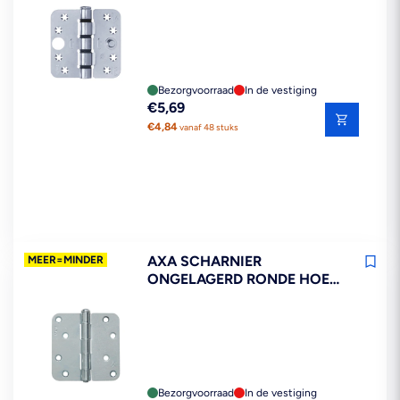
HOEK STAAL TOPCOAT
89X89MM SKG3
Bezorgvoorraad
In de vestiging
Reguliere
€5,69
prijs
€4,84
vanaf 48 stuks
AXA SCHARNIER
MEER=MINDER
ONGELAGERD RONDE HOEK
STAAL TOPCOAT 89X89MM
Bezorgvoorraad
In de vestiging