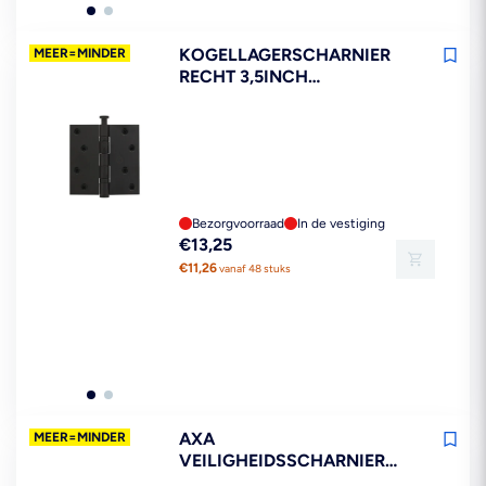
KOGELLAGERSCHARNIER
MEER=MINDER
RECHT 3,5INCH
89X89X25MM ZWART INCL.
ZWARTE
KRUISKOPSCHROEVEN
Bezorgvoorraad
In de vestiging
Reguliere
€13,25
prijs
€11,26
vanaf 48 stuks
AXA
MEER=MINDER
VEILIGHEIDSSCHARNIER
SMART EASYFIX RONDE