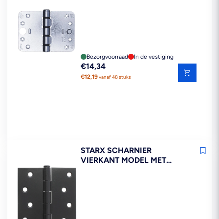
SMART EASYFIX RONDE
HOEK STAAL TOPCOAT
125X89MM SKG3
Bezorgvoorraad
In de vestiging
Reguliere
€14,34
prijs
€12,19
vanaf 48 stuks
STARX SCHARNIER
VIERKANT MODEL MET
LOSSE PEN ZWART
89X89MM 2STUKS