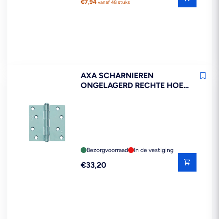
prijs
€7,94
vanaf 48 stuks
AXA SCHARNIEREN
ONGELAGERD RECHTE HOEK
STAAL TOPCOAT 89X89MM
12ST
Bezorgvoorraad
In de vestiging
Reguliere
€33,20
prijs