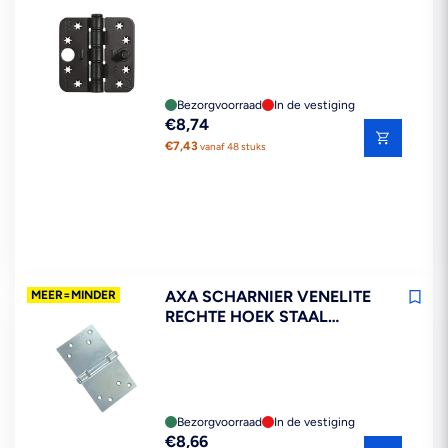
HOEK STAAL ZWART
89X89MM SKG3
Bezorgvoorraad
In de vestiging
Reguliere
€8,74
prijs
€7,43
vanaf 48 stuks
AXA SCHARNIER VENELITE
MEER=MINDER
RECHTE HOEK STAAL
TOPCOAT 89X150MM
Bezorgvoorraad
In de vestiging
Reguliere
€8,66