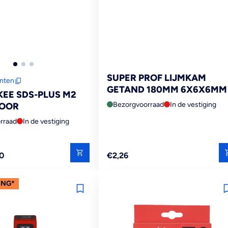
SUPER PROF LIJMKAM
anten
GETAND 180MM 6X6X6MM
EE SDS-PLUS M2
Bezorgvoorraad
In de vestiging
OOR
rraad
In de vestiging
Reguliere
0
€2,26
prijs
ING*