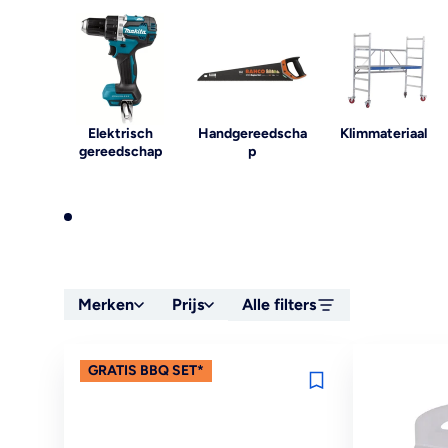
Elektrisch
Handgereedscha
Klimmateriaal
gereedschap
p
Merken
Prijs
Alle filters
GRATIS BBQ SET*