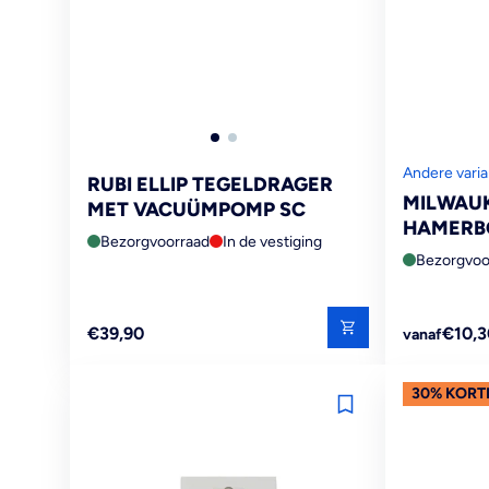
Andere vari
RUBI ELLIP TEGELDRAGER
MILWAUK
MET VACUÜMPOMP SC
HAMERB
Bezorgvoorraad
In de vestiging
Bezorgvoo
Reguliere
Reguliere
€39,90
€10,3
vanaf
prijs
prijs
30% KORT