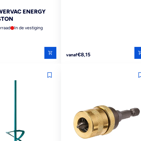
WERVAC ENERGY
STON
rraad
In de vestiging
Reguliere
€8,15
vanaf
prijs