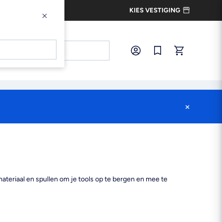
KIES VESTIGING
×
×
Inloggen
Snel bestellen
×
teriaal en spullen om je tools op te bergen en mee te