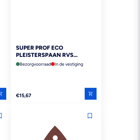
SUPER PROF ECO
PLEISTERSPAAN RVS
280X120MM
Bezorgvoorraad
In de vestiging
Reguliere
€15,67
prijs