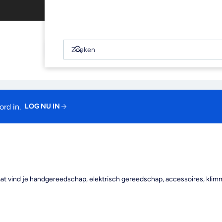
Gratis afhalen binnen 2 uur
WINKELWAGEN
(0)
Snel
bekijken
Zoeken
Zoeken
Je winkelwagen is leeg
rd in.
LOG NU IN
t vind je handgereedschap, elektrisch gereedschap, accessoires, klimma