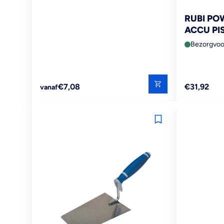
RUBI PO
ACCU PI
Bezorgvoo
Reguliere
Reguliere
€7,08
€31,92
vanaf
prijs
prijs