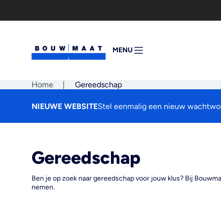
Ga
naar
de
inhoud
MENU
MENU
OPENEN
Home
|
Gereedschap
NIEUWE WEBSITE
Stel eenmalig een nieuw wachtwoo
Gereedschap
Ben je op zoek naar gereedschap voor jouw klus? Bij Bouwmaa
nemen.