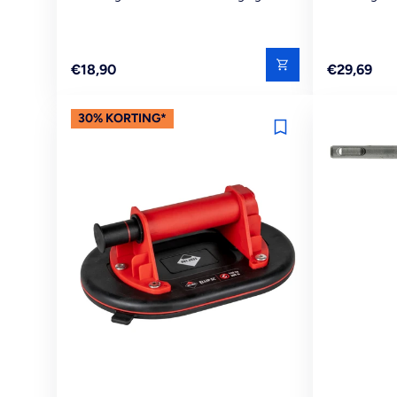
Reguliere
Reguliere
€18,90
€29,69
prijs
prijs
30% KORTING*